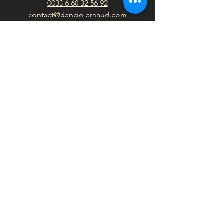
0033 6 60 32 56 92
contact@dancie-arnaud.com
En suisse:
Genève
Revenir à l'acceuil
En france: