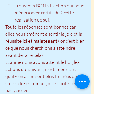
Trouver la BONNE action qui nous 
mènera avec certitude à cette 
réalisation de soi.
Toute les réponses sont bonnes car 
elles nous amènent à sentir la joie et la 
réussite
 ici et maintenant 
( or c'est bien 
ce que nous cherchions à atteindre 
avant de faire cela).
Comme nous avons atteint le but, les 
actions qui suivent, il est important 
qu'il y en ai, ne sont plus freinées par le 
stress de se tromper, ni le doute de ne 
pas y arriver.
Dans le prochain article nous verrons 
comment sortir des blocages qui nous 
empêchent de poser les actions que 
nous savons devoir faire. Nous verrons 