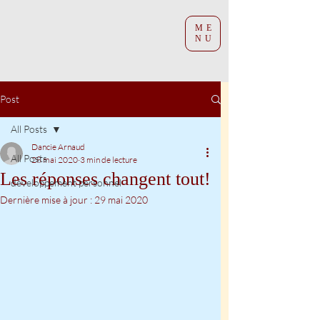
ME
NU
Post
All Posts
Dancie Arnaud
All Posts
28 mai 2020
3 min de lecture
Les réponses changent tout!
développement personnel
Dernière mise à jour :
29 mai 2020